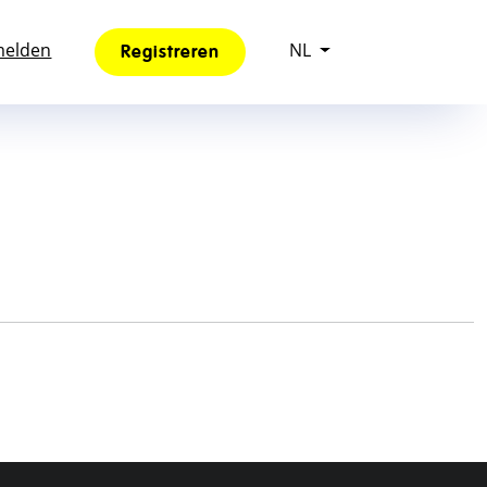
elden
NL
Registreren